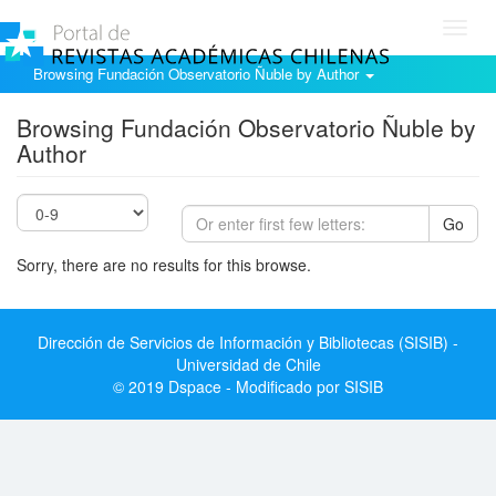
Toggl
navig
Browsing Fundación Observatorio Ñuble by Author
Browsing Fundación Observatorio Ñuble by
Author
Go
Sorry, there are no results for this browse.
Dirección de Servicios de Información y Bibliotecas (SISIB) -
Universidad de Chile
© 2019 Dspace - Modificado por SISIB