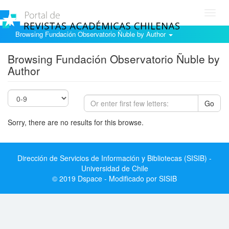
Toggl
navig
Browsing Fundación Observatorio Ñuble by Author
Browsing Fundación Observatorio Ñuble by
Author
Go
Sorry, there are no results for this browse.
Dirección de Servicios de Información y Bibliotecas (SISIB) -
Universidad de Chile
© 2019 Dspace - Modificado por SISIB