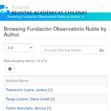
Toggl
navig
Browsing Fundación Observatorio Ñuble by Author
Browsing Fundación Observatorio Ñuble by
Author
Go
Now showing items 1-6 of 6
Authors Name
Palavecino Lastra, Javiera
[1]
Parga Lozano, Diana Lineth
[1]
Patiño Avendaño, Mónica
[1]