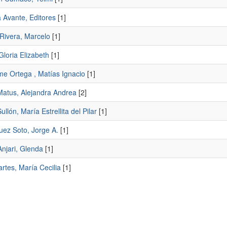
 Avante, Editores
[1]
Rivera, Marcelo
[1]
Gloria Elizabeth
[1]
me Ortega , Matías Ignacio
[1]
Matus, Alejandra Andrea
[2]
ullón, María Estrellita del Pilar
[1]
uez Soto, Jorge A.
[1]
njari, Glenda
[1]
rtes, María Cecilia
[1]