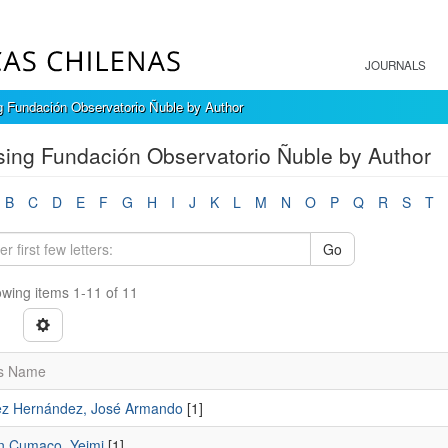
JOURNALS
 Fundación Observatorio Ñuble by Author
ing Fundación Observatorio Ñuble by Author
B
C
D
E
F
G
H
I
J
K
L
M
N
O
P
Q
R
S
T
Go
wing items 1-11 of 11
s Name
z Hernández, José Armando
[1]
 Cumaco, Yeimi
[1]