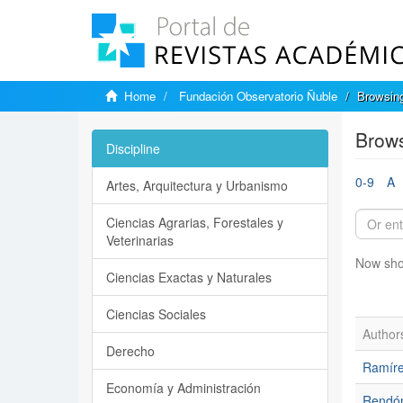
Home
Fundación Observatorio Ñuble
Browsing
Brows
Discipline
0-9
A
Artes, Arquitectura y Urbanismo
Ciencias Agrarias, Forestales y
Veterinarias
Now sho
Ciencias Exactas y Naturales
Ciencias Sociales
Author
Derecho
Ramíre
Economía y Administración
Rendón