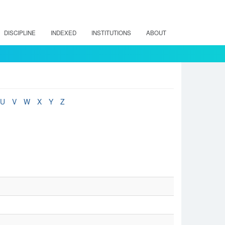
DISCIPLINE
INDEXED
INSTITUTIONS
ABOUT
U
V
W
X
Y
Z