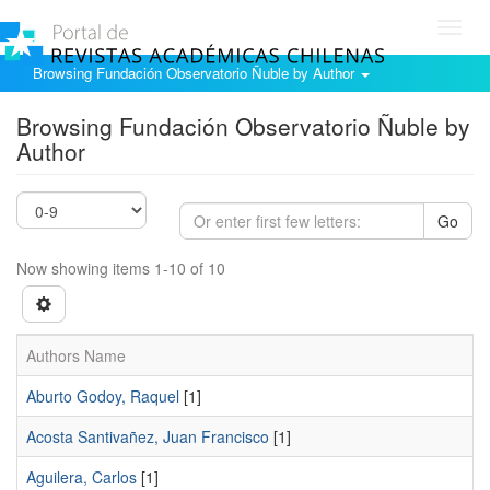
Toggl
navig
Browsing Fundación Observatorio Ñuble by Author
Browsing Fundación Observatorio Ñuble by
Author
Go
Now showing items 1-10 of 10
Authors Name
Aburto Godoy, Raquel
[1]
Acosta Santivañez, Juan Francisco
[1]
Aguilera, Carlos
[1]