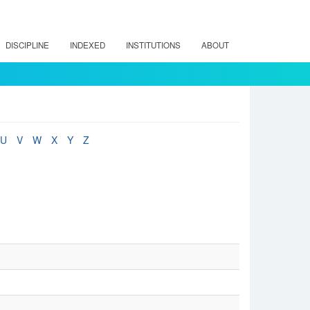
DISCIPLINE
INDEXED
INSTITUTIONS
ABOUT
U
V
W
X
Y
Z