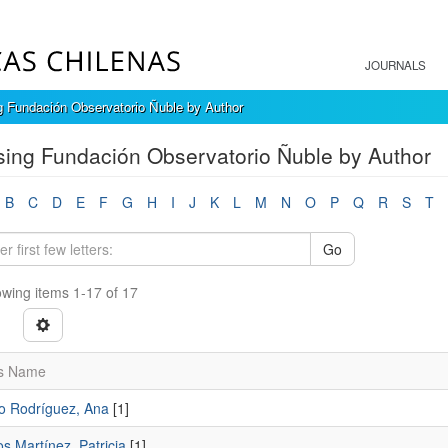
JOURNALS
 Fundación Observatorio Ñuble by Author
ing Fundación Observatorio Ñuble by Author
B
C
D
E
F
G
H
I
J
K
L
M
N
O
P
Q
R
S
T
Go
wing items 1-17 of 17
s Name
o Rodríguez, Ana
[1]
s Martínez, Patricia
[1]