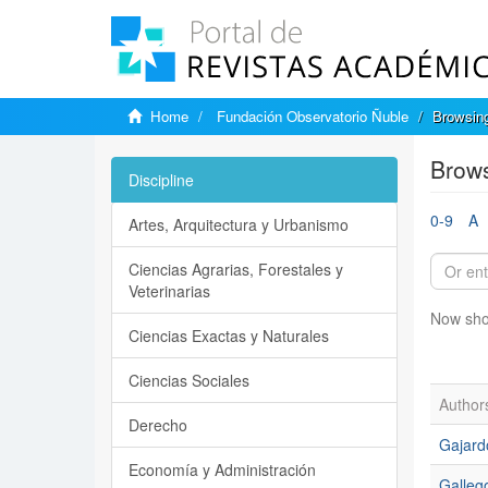
Home
Fundación Observatorio Ñuble
Browsing
Brows
Discipline
0-9
A
Artes, Arquitectura y Urbanismo
Ciencias Agrarias, Forestales y
Veterinarias
Now sho
Ciencias Exactas y Naturales
Ciencias Sociales
Author
Derecho
Gajard
Economía y Administración
Gallego