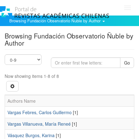
Toggl
navig
Browsing Fundación Observatorio Ñuble by Author
Browsing Fundación Observatorio Ñuble by
Author
Go
Now showing items 1-8 of 8
Authors Name
Vargas Febres, Carlos Guillermo
[1]
Vargas Villanueva, María Reneé
[1]
Vásquez Burgos, Karina
[1]