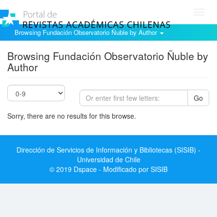
Toggl
navig
Browsing Fundación Observatorio Ñuble by Author
Browsing Fundación Observatorio Ñuble by
Author
Go
Sorry, there are no results for this browse.
Dirección de Servicios de Información y Bibliotecas (SISIB) -
Universidad de Chile
© 2019 Dspace - Modificado por SISIB