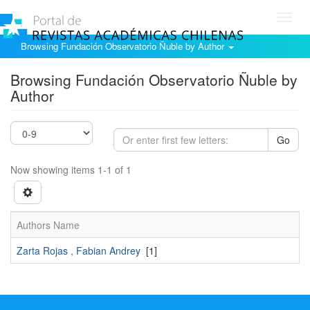
Toggl
navig
Browsing Fundación Observatorio Ñuble by Author
Browsing Fundación Observatorio Ñuble by
Author
Go
Now showing items 1-1 of 1
Authors Name
Zarta Rojas , Fabian Andrey
[1]