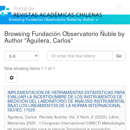
Toggl
navig
Browsing Fundación Observatorio Ñuble by Author
Browsing Fundación Observatorio Ñuble by
Author "Aguilera, Carlos"
Go
Now showing items 1-1 of 1
IMPLEMENTACIÓN DE HERRAMIENTAS ESTADÍSTICAS PARA
EVALUAR LA INCERTIDUMBRE DE LOS INSTRUMENTOS DE
MEDICIÓN DEL LABORATORIO DE ANÁLISIS INSTRUMENTAL
BAJO LOS LINEAMIENTOS DE LA NORMA INTERNACIONAL
ISO/IEC 17025
.
Aguilera, Carlos
Revista Avante; Vol. 2 Núm. 2 (2022): Libro;
Memorias 2020 - I Congreso Internacional CIMICTI Metodología
de investigación para la ciencia Tecnología e innovación