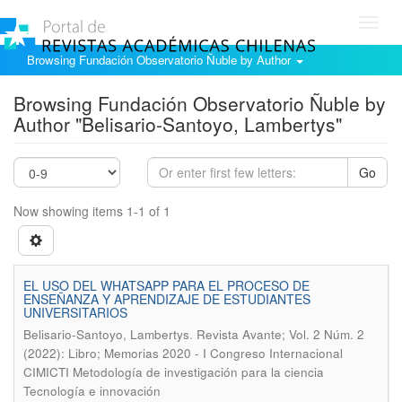
Toggl
navig
Browsing Fundación Observatorio Ñuble by Author
Browsing Fundación Observatorio Ñuble by
Author "Belisario-Santoyo, Lambertys"
Go
Now showing items 1-1 of 1
EL USO DEL WHATSAPP PARA EL PROCESO DE
ENSEÑANZA Y APRENDIZAJE DE ESTUDIANTES
UNIVERSITARIOS
.
Belisario-Santoyo, Lambertys
Revista Avante; Vol. 2 Núm. 2
(2022): Libro; Memorias 2020 - I Congreso Internacional
CIMICTI Metodología de investigación para la ciencia
Tecnología e innovación