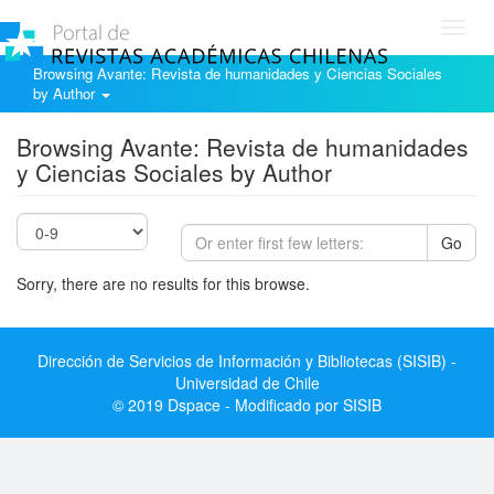
Toggl
navig
Browsing Avante: Revista de humanidades y Ciencias Sociales
by Author
Browsing Avante: Revista de humanidades
y Ciencias Sociales by Author
Go
Sorry, there are no results for this browse.
Dirección de Servicios de Información y Bibliotecas (SISIB) -
Universidad de Chile
© 2019 Dspace - Modificado por SISIB