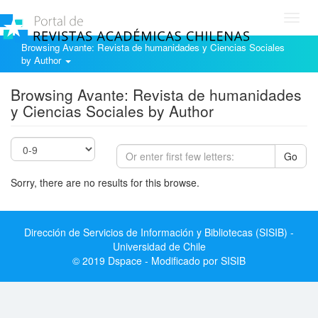
Toggl
navig
Browsing Avante: Revista de humanidades y Ciencias Sociales
by Author
Browsing Avante: Revista de humanidades
y Ciencias Sociales by Author
Go
Sorry, there are no results for this browse.
Dirección de Servicios de Información y Bibliotecas (SISIB) -
Universidad de Chile
© 2019 Dspace - Modificado por SISIB