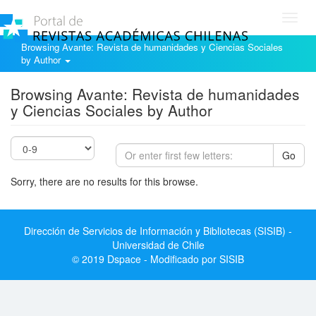
Toggl
navig
Browsing Avante: Revista de humanidades y Ciencias Sociales
by Author
Browsing Avante: Revista de humanidades
y Ciencias Sociales by Author
Go
Sorry, there are no results for this browse.
Dirección de Servicios de Información y Bibliotecas (SISIB) -
Universidad de Chile
© 2019 Dspace - Modificado por SISIB