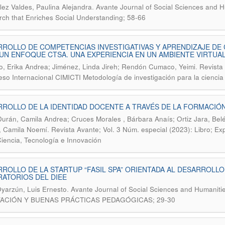
.
ez Valdes, Paulina Alejandra
Avante Journal of Social Sciences and Hu
ch that Enriches Social Understanding; 58-66
ROLLO DE COMPETENCIAS INVESTIGATIVAS Y APRENDIZAJE DE
UN ENFOQUE CTSA. UNA EXPERIENCIA EN UN AMBIENTE VIRTUA
.
o, Erika Andrea; Jiménez, Linda Jireh; Rendón Cumaco, Yeimi
Revista 
so Internacional CIMICTI Metodología de investigación para la ciencia
ROLLO DE LA IDENTIDAD DOCENTE A TRAVÉS DE LA FORMACIÓN
urán, Camila Andrea; Cruces Morales , Bárbara Anaís; Ortiz Jara, Belé
.
, Camila Noemí
Revista Avante; Vol. 3 Núm. especial (2023): Libro; Ex
Ciencia, Tecnología e Innovación
ROLLO DE LA STARTUP “FASIL SPA” ORIENTADA AL DESARROLL
ATORIOS DEL DIEE
.
Oyarzún, Luis Ernesto
Avante Journal of Social Sciences and Humanit
ACIÓN Y BUENAS PRÁCTICAS PEDAGÓGICAS; 29-30