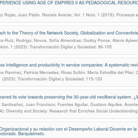
PERIENCE USING AGE OF EMPIRES II AS PEDAGOGICAL RESOUR
.
z Rojas, Juan Pablo
Revista Avante; Vol. 1 Núm. 1 (2019): Procesos 
ch to the Theory of the Network Society, Globalization and Connectivi
o-Ruiz, Rodrigo; Novoa, Sofía Almendras; Godoy Ponce, Alanis Ayleen 
 Núm. 1 (2023): Transformación Digital y Sociedad; 96-105
s Intelligence and productivity in service companies: A systematic review
a Ramírez, Patricia Mercedes; Rivas Sullón, María Estrellita del Pilar
 (2023): Transformación Digital y Sociedad; 115-133
leaned its vote towards preserving the 30-year-old neoliberal system. 
.
 Santivañez, Juan Francisco; Fuentes Aguilar, Gustavo Aquiles
Avante
4): Diversity and Society: Research that Enriches Social Understanding
Organizacional y su relación con el Desempeño Laboral Docente en l
ectorado. Barquisimeto.