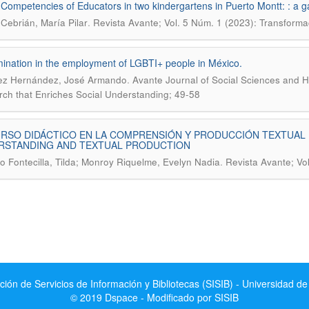
l Competencies of Educators in two kindergartens in Puerto Montt: : a g
.
Cebrián, María Pilar
Revista Avante; Vol. 5 Núm. 1 (2023): Transforma
mination in the employment of LGBTI+ people in México.
.
ez Hernández, José Armando
Avante Journal of Social Sciences and Hu
ch that Enriches Social Understanding; 49-58
RSO DIDÁCTICO EN LA COMPRENSIÓN Y PRODUCCIÓN TEXTUAL :
RSTANDING AND TEXTUAL PRODUCTION
.
o Fontecilla, Tilda; Monroy Riquelme, Evelyn Nadia
Revista Avante; Vo
ción de Servicios de Información y Bibliotecas (SISIB) - Universidad de
© 2019 Dspace - Modificado por SISIB