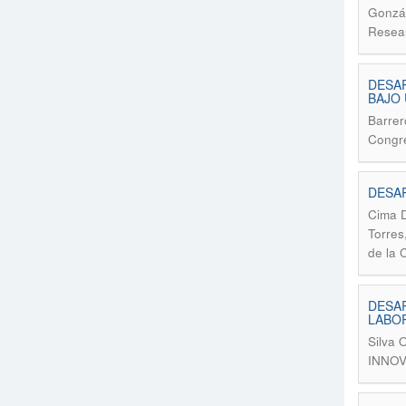
Gonzál
Resear
DESAR
BAJO 
Barrer
Congre
DESAR
Cima D
Torres
de la 
DESAR
LABOR
Silva 
INNOV