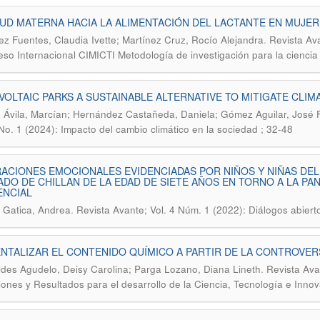
UD MATERNA HACIA LA ALIMENTACIÓN DEL LACTANTE EN MUJER
.
z Fuentes, Claudia Ivette; Martínez Cruz, Rocío Alejandra
Revista Ava
so Internacional CIMICTI Metodología de investigación para la ciencia
OLTAIC PARKS A SUSTAINABLE ALTERNATIVE TO MITIGATE CLI
 Ávila, Marcían; Hernández Castañeda, Daniela; Gómez Aguilar, José F
 No. 1 (2024): Impacto del cambio climático en la sociedad ; 32-48
ACIONES EMOCIONALES EVIDENCIADAS POR NIÑOS Y NIÑAS DE
DO DE CHILLAN DE LA EDAD DE SIETE AÑOS EN TORNO A LA PA
ENCIAL
.
Gatica, Andrea
Revista Avante; Vol. 4 Núm. 1 (2022): Diálogos abier
NTALIZAR EL CONTENIDO QUÍMICO A PARTIR DE LA CONTROVERS
.
des Agudelo, Deisy Carolina; Parga Lozano, Diana Lineth
Revista Ava
iones y Resultados para el desarrollo de la Ciencia, Tecnología e Inno