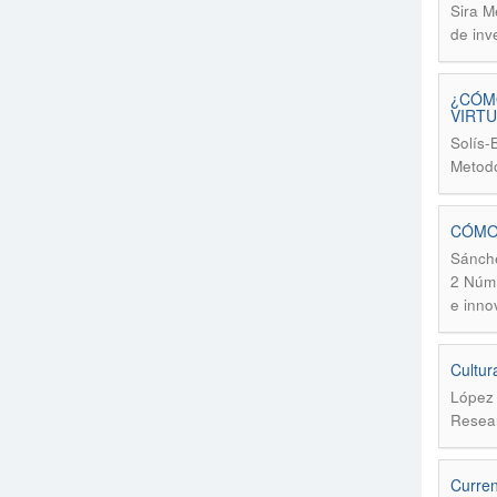
Sira M
de inv
¿CÓMO
VIRTU
Solís-
Metodo
CÓMO 
Sánche
2 Núm.
e inno
Cultura
López 
Resear
Curren