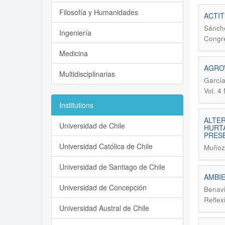
Filosofía y Humanidades
ACTIT
Sánche
Ingeniería
Congre
Medicina
AGROV
Multidisciplinarias
García
Vol. 4
Institutions
ALTER
Universidad de Chile
HURTA
PRES
Universidad Católica de Chile
Muñoz 
Universidad de Santiago de Chile
AMBIE
Universidad de Concepción
Benavi
Reflex
Universidad Austral de Chile