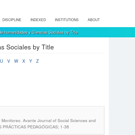
DISCIPLINE
INDEXED
INSTITUTIONS
ABOUT
e humanidades y Ciencias Sociales by Title
 Sociales by Title
U
V
W
X
Y
Z
.
y Monitoreo
Avante Journal of Social Sciences and
NAS PRÁCTICAS PEDAGÓGICAS; 1-38