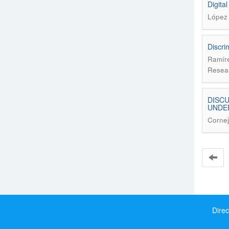
Digita
López 
Discri
Ramír
Resear
DISCU
UNDE
Cornej
Direc