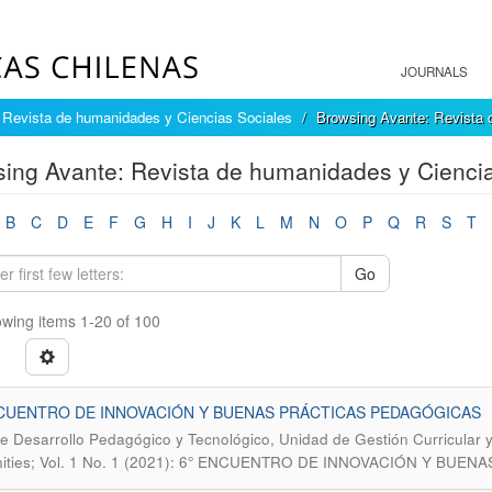
JOURNALS
 Revista de humanidades y Ciencias Sociales
Browsing Avante: Revista d
ing Avante: Revista de humanidades y Ciencias
B
C
D
E
F
G
H
I
J
K
L
M
N
O
P
Q
R
S
T
Go
wing items 1-20 of 100
CUENTRO DE INNOVACIÓN Y BUENAS PRÁCTICAS PEDAGÓGICAS
e Desarrollo Pedagógico y Tecnológico, Unidad de Gestión Curricular 
ities; Vol. 1 No. 1 (2021): 6° ENCUENTRO DE INNOVACIÓN Y BUE