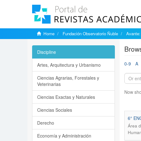
Home
Fundación Observatorio Ñuble
Avante:
Brows
Discipline
0-9
A
Artes, Arquitectura y Urbanismo
Ciencias Agrarias, Forestales y
Veterinarias
Now sho
Ciencias Exactas y Naturales
Ciencias Sociales
6° EN
Derecho
Área d
Human
Economía y Administración