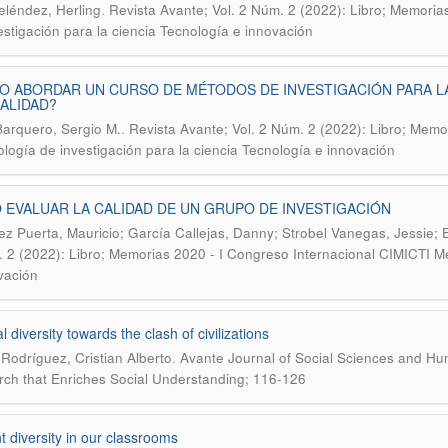
.
eléndez, Herling
Revista Avante; Vol. 2 Núm. 2 (2022): Libro; Memoria
estigación para la ciencia Tecnología e innovación
 ABORDAR UN CURSO DE MÉTODOS DE INVESTIGACIÓN PARA L
ALIDAD?
.
Barquero, Sergio M.
Revista Avante; Vol. 2 Núm. 2 (2022): Libro; Memo
logía de investigación para la ciencia Tecnología e innovación
EVALUAR LA CALIDAD DE UN GRUPO DE INVESTIGACIÓN
z Puerta, Mauricio; García Callejas, Danny; Strobel Vanegas, Jessie; 
 2 (2022): Libro; Memorias 2020 - I Congreso Internacional CIMICTI Me
vación
l diversity towards the clash of civilizations
.
Rodríguez, Cristian Alberto
Avante Journal of Social Sciences and Huma
ch that Enriches Social Understanding; 116-126
t diversity in our classrooms