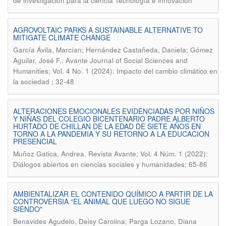
de investigación para la ciencia Tecnología e innovación
AGROVOLTAIC PARKS A SUSTAINABLE ALTERNATIVE TO
MITIGATE CLIMATE CHANGE
García Ávila, Marcían; Hernández Castañeda, Daniela; Gómez
.
Aguilar, José F.
Avante Journal of Social Sciences and
Humanities; Vol. 4 No. 1 (2024): Impacto del cambio climático en
la sociedad ; 32-48
ALTERACIONES EMOCIONALES EVIDENCIADAS POR NIÑOS
Y NIÑAS DEL COLEGIO BICENTENARIO PADRE ALBERTO
HURTADO DE CHILLAN DE LA EDAD DE SIETE AÑOS EN
TORNO A LA PANDEMIA Y SU RETORNO A LA EDUCACION
PRESENCIAL
.
Muñoz Gatica, Andrea
Revista Avante; Vol. 4 Núm. 1 (2022):
Diálogos abiertos en ciencias sociales y humanidades; 65-86
AMBIENTALIZAR EL CONTENIDO QUÍMICO A PARTIR DE LA
CONTROVERSIA “EL ANIMAL QUE LUEGO NO SIGUE
SIENDO"
Benavides Agudelo, Deisy Carolina; Parga Lozano, Diana