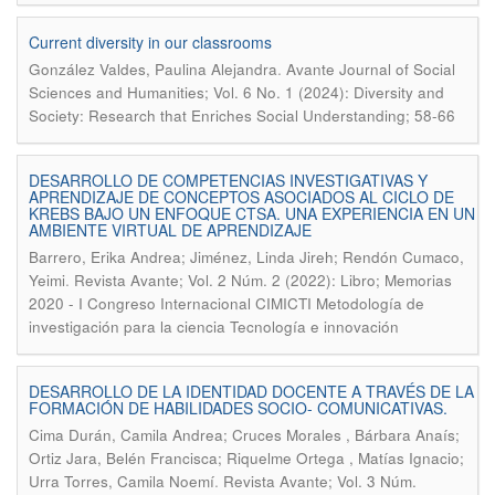
Current diversity in our classrooms
.
González Valdes, Paulina Alejandra
Avante Journal of Social
Sciences and Humanities; Vol. 6 No. 1 (2024): Diversity and
Society: Research that Enriches Social Understanding; 58-66
DESARROLLO DE COMPETENCIAS INVESTIGATIVAS Y
APRENDIZAJE DE CONCEPTOS ASOCIADOS AL CICLO DE
KREBS BAJO UN ENFOQUE CTSA. UNA EXPERIENCIA EN UN
AMBIENTE VIRTUAL DE APRENDIZAJE
Barrero, Erika Andrea; Jiménez, Linda Jireh; Rendón Cumaco,
.
Yeimi
Revista Avante; Vol. 2 Núm. 2 (2022): Libro; Memorias
2020 - I Congreso Internacional CIMICTI Metodología de
investigación para la ciencia Tecnología e innovación
DESARROLLO DE LA IDENTIDAD DOCENTE A TRAVÉS DE LA
FORMACIÓN DE HABILIDADES SOCIO- COMUNICATIVAS.
Cima Durán, Camila Andrea; Cruces Morales , Bárbara Anaís;
Ortiz Jara, Belén Francisca; Riquelme Ortega , Matías Ignacio;
.
Urra Torres, Camila Noemí
Revista Avante; Vol. 3 Núm.