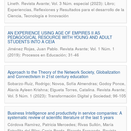
.
Lineth
Revista Avante; Vol. 3 Núm. especial (2023): Libro;
Experiencias, Reflexiones y Resultados para el desarrollo de la
Ciencia, Tecnología e Innovación
AN EXPERIENCE USING AGE OF EMPIRES II AS
PEDAGOGICAL RESOURCE WITH YOUNG AND ADULT
STUDENTS INTO A CEIA
.
Jiménez Rojas, Juan Pablo
Revista Avante; Vol. 1 Núm. 1
(2019): Procesos en Educación; 31-46
Approach to the Theory of the Network Society, Globalization
and Connectivism in 21st century education
Sobarzo-Ruiz, Rodrigo; Novoa, Sofía Almendras; Godoy Ponce,
.
Alanis Ayleen Krishna; Elgueta Torres, Catalina
Revista Avante;
Vol. 5 Núm. 1 (2023): Transformación Digital y Sociedad; 96-105
Business Intelligence and productivity in service companies: A
systematic review of scientific literature of the last 5 years
Córdova Ramírez, Patricia Mercedes; Rivas Sullón, María
.
Estrellita del Pilar; Cosio Borda, Ricardo Fernando
Revista