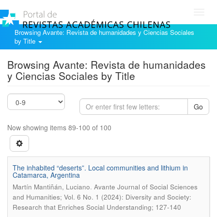
Toggl
navig
Browsing Avante: Revista de humanidades y Ciencias Sociales
by Title
Browsing Avante: Revista de humanidades
y Ciencias Sociales by Title
Go
Now showing items 89-100 of 100
The inhabited “deserts”. Local communities and lithium in
Catamarca, Argentina
.
Martín Mantiñán, Luciano
Avante Journal of Social Sciences
and Humanities; Vol. 6 No. 1 (2024): Diversity and Society:
Research that Enriches Social Understanding; 127-140