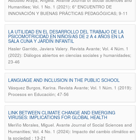
.
Astudillo Araya, Angela
Avante Journal of Social Sciences and
Humanities; Vol. 1 No. 1 (2021): 6° ENCUENTRO DE
INNOVACIÓN Y BUENAS PRÁCTICAS PEDAGÓGICAS; 9-11
LA UTILIDAD EN EL DESARROLLO DEL TRABAJO DE LA
PSICOMOTRICIDAD EN NIÑOS/AS DE 2 A 4 AÑOS EN LA
SALA CUNA Y JARDÍN INFANTIL
.
Hasler Garrido, Javiera Valery
Revista Avante; Vol. 4 Núm. 1
(2022): Diálogos abiertos en ciencias sociales y humanidades;
23-46
LANGUAGE AND INCLUSION IN THE PUBLIC SCHOOL
.
Vásquez Burgos, Karina
Revista Avante; Vol. 1 Núm. 1 (2019):
Procesos en Educación; 47-56
LINK BETWEEN CLIMATE CHANGE AND EMERGING
VIRUSES: IMPLICATIONS FOR GLOBAL HEALTH
.
Meriño Morales, Miguel
Avante Journal of Social Sciences and
Humanities; Vol. 4 No. 1 (2024): Impacto del cambio climático en
la sociedad ; 13-21