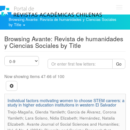
Toggl
navig
Browsing Avante: Revista de humanidades y Ciencias Sociales
by Title
Browsing Avante: Revista de humanidades
y Ciencias Sociales by Title
Go
Now showing items 47-66 of 100
Individual factors motivating women to choose STEM careers: a
study in higher education institutions in western El Salvador
Trejo-Magaña, Glenda Yamileth; García de Álvarez, Corona
Yamileth; Lara Solano, Nidia Elizabeth; Hernández, Natalia
.
Elizabeth
Avante Journal of Social Sciences and Humanities;