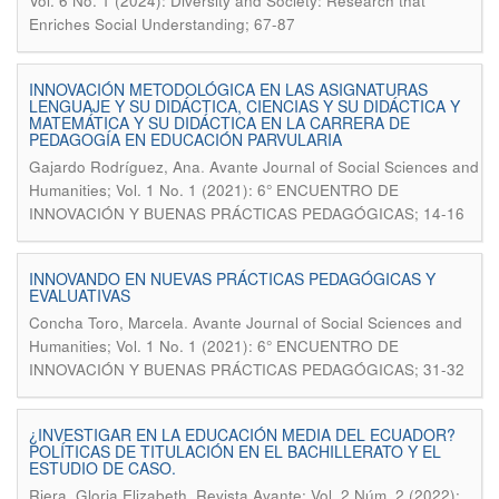
Vol. 6 No. 1 (2024): Diversity and Society: Research that
Enriches Social Understanding; 67-87
INNOVACIÓN METODOLÓGICA EN LAS ASIGNATURAS
LENGUAJE Y SU DIDÁCTICA, CIENCIAS Y SU DIDÁCTICA Y
MATEMÁTICA Y SU DIDÁCTICA EN LA CARRERA DE
PEDAGOGÍA EN EDUCACIÓN PARVULARIA
.
Gajardo Rodríguez, Ana
Avante Journal of Social Sciences and
Humanities; Vol. 1 No. 1 (2021): 6° ENCUENTRO DE
INNOVACIÓN Y BUENAS PRÁCTICAS PEDAGÓGICAS; 14-16
INNOVANDO EN NUEVAS PRÁCTICAS PEDAGÓGICAS Y
EVALUATIVAS
.
Concha Toro, Marcela
Avante Journal of Social Sciences and
Humanities; Vol. 1 No. 1 (2021): 6° ENCUENTRO DE
INNOVACIÓN Y BUENAS PRÁCTICAS PEDAGÓGICAS; 31-32
¿INVESTIGAR EN LA EDUCACIÓN MEDIA DEL ECUADOR?
POLÍTICAS DE TITULACIÓN EN EL BACHILLERATO Y EL
ESTUDIO DE CASO.
.
Riera, Gloria Elizabeth
Revista Avante; Vol. 2 Núm. 2 (2022):