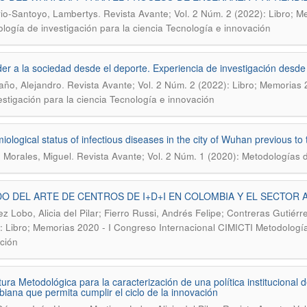
.
rio-Santoyo, Lambertys
Revista Avante; Vol. 2 Núm. 2 (2022): Libro; 
logía de investigación para la ciencia Tecnología e innovación
er a la sociedad desde el deporte. Experiencia de investigación desde
.
ño, Alejandro
Revista Avante; Vol. 2 Núm. 2 (2022): Libro; Memorias
estigación para la ciencia Tecnología e innovación
iological status of infectious diseases in the city of Wuhan previous
.
 Morales, Miguel
Revista Avante; Vol. 2 Núm. 1 (2020): Metodologías d
O DEL ARTE DE CENTROS DE I+D+I EN COLOMBIA Y EL SECTOR
ez Lobo, Alicia del Pilar; Fierro Russi, Andrés Felipe; Contreras Gutiérr
: Libro; Memorias 2020 - I Congreso Internacional CIMICTI Metodología 
ción
tura Metodológica para la caracterización de una política institucional 
iana que permita cumplir el ciclo de la innovación