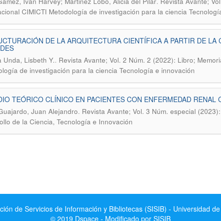
.
ámez, Iván Harvey; Martinez Lobo, Alicia del Pilar
Revista Avante; Vol
acional CIMICTI Metodología de investigación para la ciencia Tecnologí
CTURACIÓN DE LA ARQUITECTURA CIENTÍFICA A PARTIR DE LA 
EDES
.
 Unda, Lisbeth Y.
Revista Avante; Vol. 2 Núm. 2 (2022): Libro; Memor
logía de investigación para la ciencia Tecnología e innovación
DIO TEÓRICO CLÍNICO EN PACIENTES CON ENFERMEDAD RENA
.
Guajardo, Juan Alejandro
Revista Avante; Vol. 3 Núm. especial (2023):
ollo de la Ciencia, Tecnología e Innovación
ción de Servicios de Información y Bibliotecas (SISIB) - Universidad de
© 2019 Dspace - Modificado por SISIB