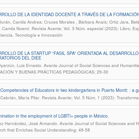
ROLLO DE LA IDENTIDAD DOCENTE A TRAVÉS DE LA FORMACIÓN
urán, Camila Andrea; Cruces Morales , Bárbara Anaís; Ortiz Jara, Belé
.
, Camila Noemí
Revista Avante; Vol. 3 Núm. especial (2023): Libro; Ex
Ciencia, Tecnología e Innovación
ROLLO DE LA STARTUP “FASIL SPA” ORIENTADA AL DESARROLL
ATORIOS DEL DIEE
.
Oyarzún, Luis Ernesto
Avante Journal of Social Sciences and Humanit
ACIÓN Y BUENAS PRÁCTICAS PEDAGÓGICAS; 29-30
l Competencies of Educators in two kindergartens in Puerto Montt: : a g
.
Cebrián, María Pilar
Revista Avante; Vol. 5 Núm. 1 (2023): Transforma
mination in the employment of LGBTI+ people in México.
.
ez Hernández, José Armando
Avante Journal of Social Sciences and Hu
ch that Enriches Social Understanding; 49-58