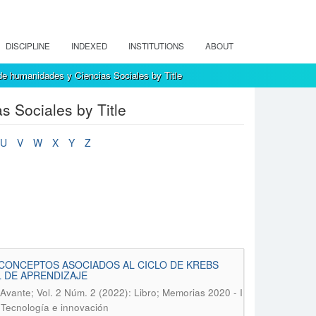
DISCIPLINE
INDEXED
INSTITUTIONS
ABOUT
e humanidades y Ciencias Sociales by Title
 Sociales by Title
U
V
W
X
Y
Z
 CONCEPTOS ASOCIADOS AL CICLO DE KREBS
L DE APRENDIZAJE
Avante; Vol. 2 Núm. 2 (2022): Libro; Memorias 2020 - I
 Tecnología e innovación