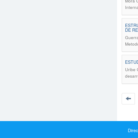
Mora G
Intern
ESTRU
DE R
Guerra
Metodo
ESTU
Uribe 
desarr
Direc