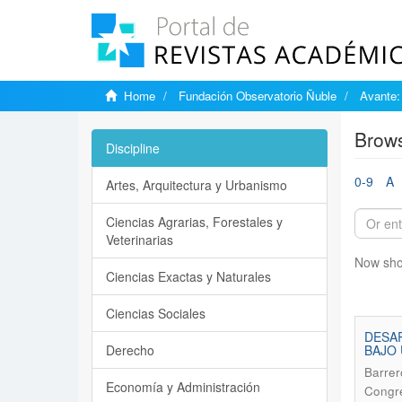
Home
Fundación Observatorio Ñuble
Avante:
Brows
Discipline
0-9
A
Artes, Arquitectura y Urbanismo
Ciencias Agrarias, Forestales y
Veterinarias
Now sho
Ciencias Exactas y Naturales
Ciencias Sociales
DESAR
Derecho
BAJO 
Barrer
Economía y Administración
Congre