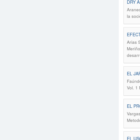
DRY A
Araned
la soc
EFEC
Arias 
Meriño
desarr
EL JA
Faúnde
Vol. 
EL PR
Vargas
Metodo
EL US