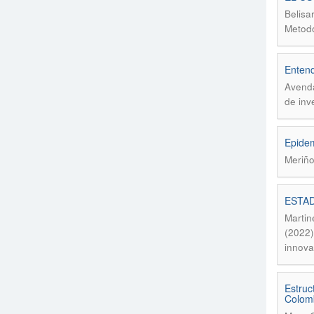
Belisa
Metodo
Entend
Avenda
de inv
Epidem
Meriño
ESTAD
Martin
(2022)
innova
Estruc
Colomb