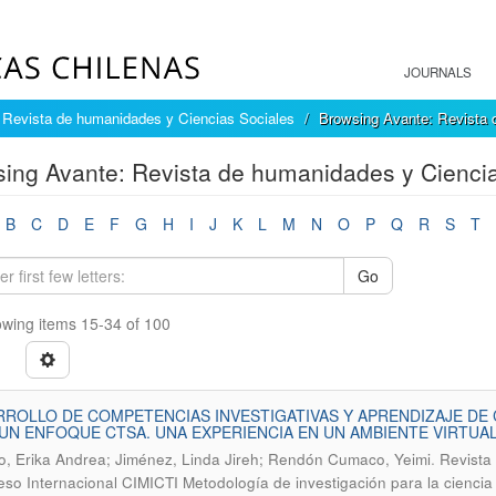
JOURNALS
 Revista de humanidades y Ciencias Sociales
Browsing Avante: Revista d
ing Avante: Revista de humanidades y Ciencias
B
C
D
E
F
G
H
I
J
K
L
M
N
O
P
Q
R
S
T
Go
wing items 15-34 of 100
ROLLO DE COMPETENCIAS INVESTIGATIVAS Y APRENDIZAJE DE
UN ENFOQUE CTSA. UNA EXPERIENCIA EN UN AMBIENTE VIRTUA
.
o, Erika Andrea; Jiménez, Linda Jireh; Rendón Cumaco, Yeimi
Revista 
so Internacional CIMICTI Metodología de investigación para la ciencia