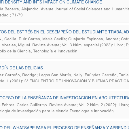
IR DENSITY AND INTS IMPACT ON CLIMATE CHANGE
.
a Becerra, Alejandro
Avante Journal of Social Sciences and Humanities
iedad ; 71-79
TOS DEL ESTRÉS EN EL DESEMPEÑO DEL ESTUDIANTE TRABAJA
S., Cecilia; Ruiz Cartes, María Cecilia; Guajardo Espinosa, Andrea; Co
.
 Morales, Miguel
Revista Avante; Vol. 3 Núm. especial (2023): Libro; E
ollo de la Ciencia, Tecnología e Innovación
RDÍN DE LAS DELICIAS
z Carreño, Rodrigo; Lagos San Martín, Nelly; Faúndez Carreño, Tania
1 No. 1 (2021): 6° ENCUENTRO DE INNOVACIÓN Y BUENAS PRÁCTIC
OCESO DE LA ENSEÑANZA DE INVESTIGACIÓN EN ARQUITECTURA
.
 Febres, Carlos Guillermo
Revista Avante; Vol. 2 Núm. 2 (2022): Libr
logía de investigación para la ciencia Tecnología e innovación
O DEL WHATSAPP PARA EL PROCESO DE ENSEÑANZA Y APRENDIZ