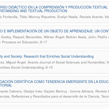
RSO DIDÁCTICO EN LA COMPRENSIÓN Y PRODUCCIÓN TEXTUAL :
RSTANDING AND TEXTUAL PRODUCTION
.
o Fontecilla, Tilda; Monroy Riquelme, Evelyn Nadia
Revista Avante; Vo
O E IMPLEMENTACIÓN DE UN OBJETO DE APRENDIZAJE: UN CON
 Godoy, Raquel; Benavides, Wilmer Ángel; Beltran Assia, John; Patiñ
: Procesos en Educación; 8-17
ity and Society: Research that Enriches Social Understanding
.
rez, Miguel Ángel
Avante Journal of Social Sciences and Humanities; Vo
nriches Social Understanding; 6-10
GACIÓN CIENTÍFICA COMO TENDENCIA EMERGENTE EN LA EDUC
TORIAL
.
ante Cabrera, Gladys Inés; Gaytan Bertruy , Ivonne Adriana
Revista 
encias, Reflexiones y Resultados para el desarrollo de la Ciencia, Tec