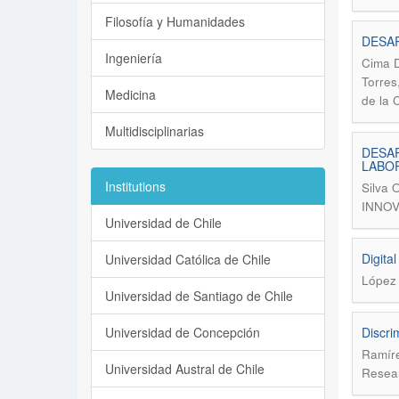
Filosofía y Humanidades
DESAR
Ingeniería
Cima D
Torres
Medicina
de la 
Multidisciplinarias
DESAR
LABOR
Institutions
Silva 
INNOV
Universidad de Chile
Digita
Universidad Católica de Chile
López 
Universidad de Santiago de Chile
Universidad de Concepción
Discri
Ramír
Universidad Austral de Chile
Resear