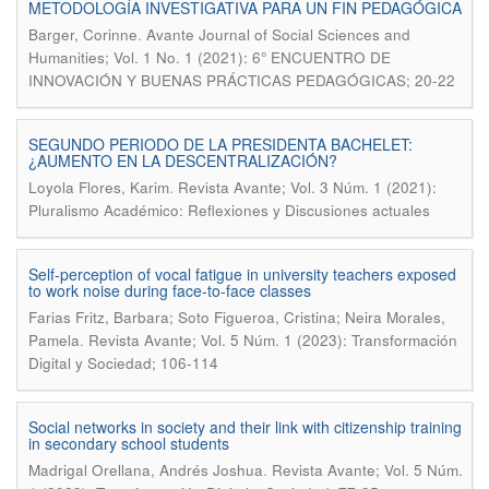
METODOLOGÍA INVESTIGATIVA PARA UN FIN PEDAGÓGICA
.
Barger, Corinne
Avante Journal of Social Sciences and
Humanities; Vol. 1 No. 1 (2021): 6° ENCUENTRO DE
INNOVACIÓN Y BUENAS PRÁCTICAS PEDAGÓGICAS; 20-22
SEGUNDO PERIODO DE LA PRESIDENTA BACHELET:
¿AUMENTO EN LA DESCENTRALIZACIÓN?
.
Loyola Flores, Karim
Revista Avante; Vol. 3 Núm. 1 (2021):
Pluralismo Académico: Reflexiones y Discusiones actuales
Self-perception of vocal fatigue in university teachers exposed
to work noise during face-to-face classes
Farias Fritz, Barbara; Soto Figueroa, Cristina; Neira Morales,
.
Pamela
Revista Avante; Vol. 5 Núm. 1 (2023): Transformación
Digital y Sociedad; 106-114
Social networks in society and their link with citizenship training
in secondary school students
.
Madrigal Orellana, Andrés Joshua
Revista Avante; Vol. 5 Núm.