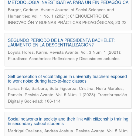
METODOLOGÍA INVESTIGATIVA PARA UN FIN PEDAGÓGICA
.
Barger, Corinne
Avante Journal of Social Sciences and
Humanities; Vol. 1 No. 1 (2021): 6° ENCUENTRO DE
INNOVACIÓN Y BUENAS PRÁCTICAS PEDAGÓGICAS; 20-22
SEGUNDO PERIODO DE LA PRESIDENTA BACHELET:
¿AUMENTO EN LA DESCENTRALIZACIÓN?
.
Loyola Flores, Karim
Revista Avante; Vol. 3 Núm. 1 (2021):
Pluralismo Académico: Reflexiones y Discusiones actuales
Self-perception of vocal fatigue in university teachers exposed
to work noise during face-to-face classes
Farias Fritz, Barbara; Soto Figueroa, Cristina; Neira Morales,
.
Pamela
Revista Avante; Vol. 5 Núm. 1 (2023): Transformación
Digital y Sociedad; 106-114
Social networks in society and their link with citizenship training
in secondary school students
.
Madrigal Orellana, Andrés Joshua
Revista Avante; Vol. 5 Núm.