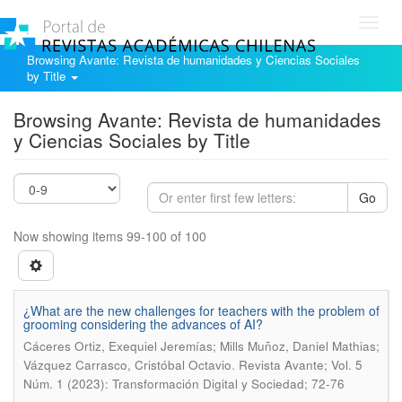
Toggl
navig
Browsing Avante: Revista de humanidades y Ciencias Sociales
by Title
Browsing Avante: Revista de humanidades
y Ciencias Sociales by Title
Go
Now showing items 99-100 of 100
¿What are the new challenges for teachers with the problem of
grooming considering the advances of AI?
Cáceres Ortiz, Exequiel Jeremías; Mills Muñoz, Daniel Mathias;
.
Vázquez Carrasco, Cristóbal Octavio
Revista Avante; Vol. 5
Núm. 1 (2023): Transformación Digital y Sociedad; 72-76