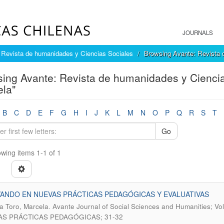
JOURNALS
 Revista de humanidades y Ciencias Sociales
Browsing Avante: Revista 
ing Avante: Revista de humanidades y Ciencia
la"
B
C
D
E
F
G
H
I
J
K
L
M
N
O
P
Q
R
S
T
Go
wing items 1-1 of 1
ANDO EN NUEVAS PRÁCTICAS PEDAGÓGICAS Y EVALUATIVAS
.
 Toro, Marcela
Avante Journal of Social Sciences and Humanities;
S PRÁCTICAS PEDAGÓGICAS; 31-32