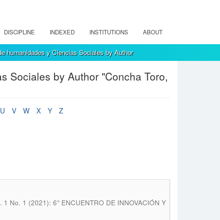
DISCIPLINE
INDEXED
INSTITUTIONS
ABOUT
de humanidades y Ciencias Sociales by Author
s Sociales by Author "Concha Toro,
U
V
W
X
Y
Z
 Vol. 1 No. 1 (2021): 6° ENCUENTRO DE INNOVACIÓN Y