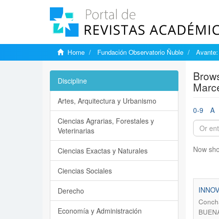
Home
Fundación Observatorio Ñuble
Avante:
Brows
Discipline
Marce
Artes, Arquitectura y Urbanismo
0-9
A
Ciencias Agrarias, Forestales y
Veterinarias
Now sho
Ciencias Exactas y Naturales
Ciencias Sociales
INNOV
Derecho
Concha
Economía y Administración
BUENA