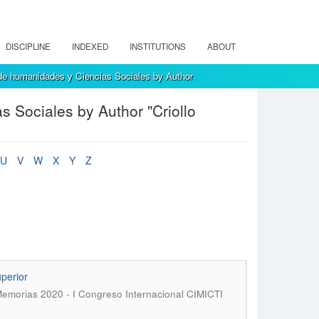
DISCIPLINE
INDEXED
INSTITUTIONS
ABOUT
de humanidades y Ciencias Sociales by Author
 Sociales by Author "Criollo
U
V
W
X
Y
Z
perior
 Memorias 2020 - I Congreso Internacional CIMICTI