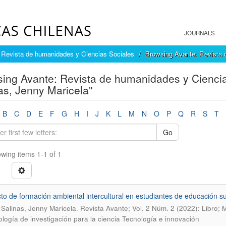
JOURNALS
 Revista de humanidades y Ciencias Sociales
Browsing Avante: Revista 
ing Avante: Revista de humanidades y Ciencias
as, Jenny Maricela"
B
C
D
E
F
G
H
I
J
K
L
M
N
O
P
Q
R
S
T
Go
wing items 1-1 of 1
to de formación ambiental intercultural en estudiantes de educación su
.
o Salinas, Jenny Maricela
Revista Avante; Vol. 2 Núm. 2 (2022): Libro;
logía de investigación para la ciencia Tecnología e innovación