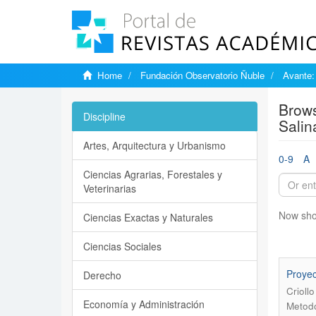
Home
Fundación Observatorio Ñuble
Avante:
Brows
Discipline
Salin
Artes, Arquitectura y Urbanismo
0-9
A
Ciencias Agrarias, Forestales y
Veterinarias
Now sho
Ciencias Exactas y Naturales
Ciencias Sociales
Proyec
Derecho
Crioll
Economía y Administración
Metodo