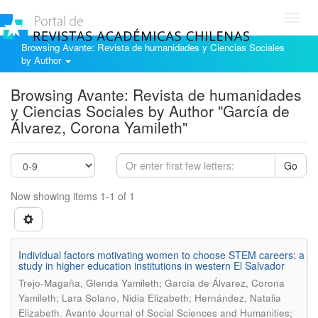
Toggl
navig
Browsing Avante: Revista de humanidades y Ciencias Sociales
by Author
Browsing Avante: Revista de humanidades
y Ciencias Sociales by Author "García de
Álvarez, Corona Yamileth"
Go
Now showing items 1-1 of 1
Individual factors motivating women to choose STEM careers: a
study in higher education institutions in western El Salvador
Trejo-Magaña, Glenda Yamileth; García de Álvarez, Corona
Yamileth; Lara Solano, Nidia Elizabeth; Hernández, Natalia
.
Elizabeth
Avante Journal of Social Sciences and Humanities;