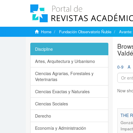
Home
Fundación Observatorio Ñuble
Avante:
Brows
Discipline
Valdé
Artes, Arquitectura y Urbanismo
0-9
A
Ciencias Agrarias, Forestales y
Veterinarias
Now sho
Ciencias Exactas y Naturales
Ciencias Sociales
THE 
Derecho
Gonzál
Economía y Administración
Impact