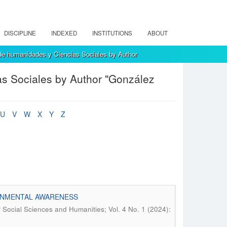
DISCIPLINE
INDEXED
INSTITUTIONS
ABOUT
de humanidades y Ciencias Sociales by Author
s Sociales by Author "González
U
V
W
X
Y
Z
ONMENTAL AWARENESS
 Social Sciences and Humanities; Vol. 4 No. 1 (2024):