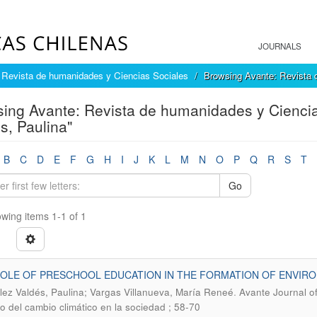
JOURNALS
 Revista de humanidades y Ciencias Sociales
Browsing Avante: Revista 
ing Avante: Revista de humanidades y Ciencia
s, Paulina"
B
C
D
E
F
G
H
I
J
K
L
M
N
O
P
Q
R
S
T
Go
wing items 1-1 of 1
ROLE OF PRESCHOOL EDUCATION IN THE FORMATION OF ENVIR
.
ez Valdés, Paulina; Vargas Villanueva, María Reneé
Avante Journal of
o del cambio climático en la sociedad ; 58-70