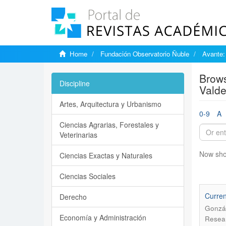
Home
Fundación Observatorio Ñuble
Avante:
Brows
Discipline
Valde
Artes, Arquitectura y Urbanismo
0-9
A
Ciencias Agrarias, Forestales y
Veterinarias
Now sho
Ciencias Exactas y Naturales
Ciencias Sociales
Curren
Derecho
Gonzál
Economía y Administración
Resear