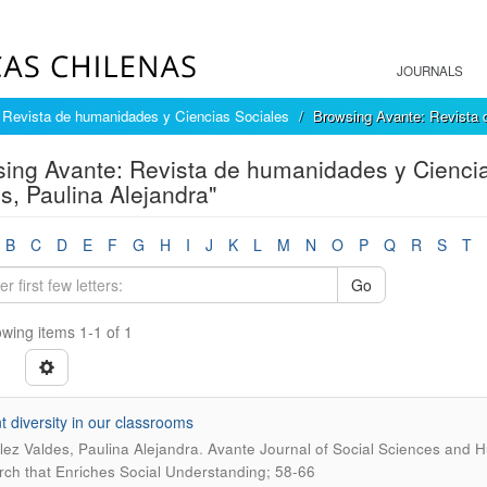
JOURNALS
 Revista de humanidades y Ciencias Sociales
Browsing Avante: Revista 
ing Avante: Revista de humanidades y Ciencia
s, Paulina Alejandra"
B
C
D
E
F
G
H
I
J
K
L
M
N
O
P
Q
R
S
T
Go
wing items 1-1 of 1
t diversity in our classrooms
.
ez Valdes, Paulina Alejandra
Avante Journal of Social Sciences and Hu
ch that Enriches Social Understanding; 58-66