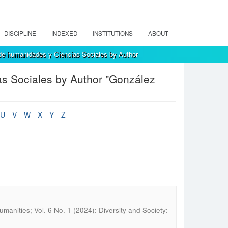
DISCIPLINE
INDEXED
INSTITUTIONS
ABOUT
de humanidades y Ciencias Sociales by Author
s Sociales by Author "González
U
V
W
X
Y
Z
manities; Vol. 6 No. 1 (2024): Diversity and Society: