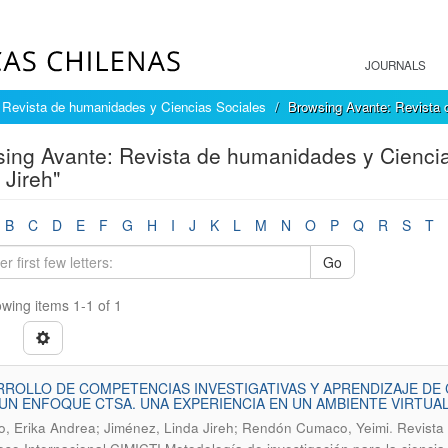
JOURNALS
 Revista de humanidades y Ciencias Sociales
Browsing Avante: Revista 
ing Avante: Revista de humanidades y Ciencia
 Jireh"
B
C
D
E
F
G
H
I
J
K
L
M
N
O
P
Q
R
S
T
Go
wing items 1-1 of 1
ROLLO DE COMPETENCIAS INVESTIGATIVAS Y APRENDIZAJE DE
UN ENFOQUE CTSA. UNA EXPERIENCIA EN UN AMBIENTE VIRTUA
.
o, Erika Andrea; Jiménez, Linda Jireh; Rendón Cumaco, Yeimi
Revista 