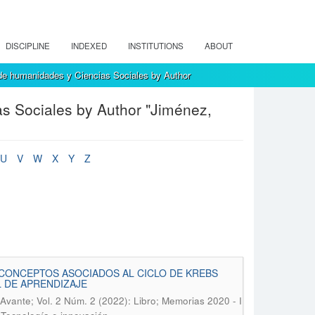
DISCIPLINE
INDEXED
INSTITUTIONS
ABOUT
de humanidades y Ciencias Sociales by Author
s Sociales by Author "Jiménez,
U
V
W
X
Y
Z
 CONCEPTOS ASOCIADOS AL CICLO DE KREBS
L DE APRENDIZAJE
Avante; Vol. 2 Núm. 2 (2022): Libro; Memorias 2020 - I