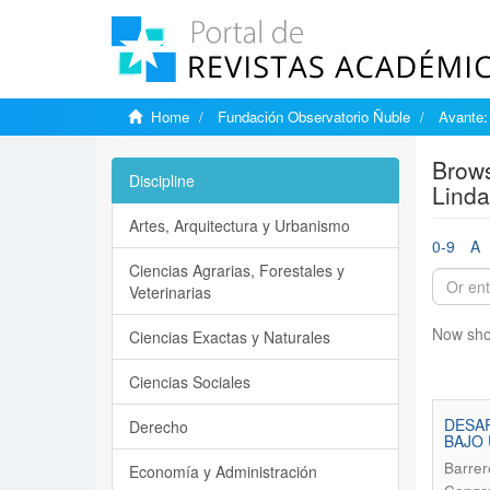
Home
Fundación Observatorio Ñuble
Avante:
Brows
Discipline
Linda
Artes, Arquitectura y Urbanismo
0-9
A
Ciencias Agrarias, Forestales y
Veterinarias
Now sho
Ciencias Exactas y Naturales
Ciencias Sociales
DESAR
Derecho
BAJO 
Barrer
Economía y Administración