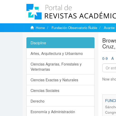
Home
Fundación Observatorio Ñuble
Avante:
Brows
Discipline
Cruz,
Artes, Arquitectura y Urbanismo
0-9
A
Ciencias Agrarias, Forestales y
Veterinarias
Now sho
Ciencias Exactas y Naturales
Ciencias Sociales
FUNCI
Derecho
Sánche
Economía y Administración
Congre