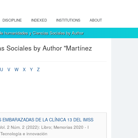
DISCIPLINE
INDEXED
INSTITUTIONS
ABOUT
de humanidades y Ciencias Sociales by Author
s Sociales by Author "Martínez
U
V
W
X
Y
Z
 EMBARAZADAS DE LA CLÍNICA 13 DEL IMSS
Vol. 2 Núm. 2 (2022): Libro; Memorias 2020 - I
 Tecnología e innovación