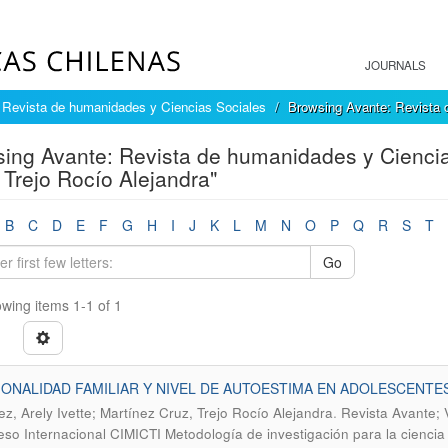
JOURNALS
 Revista de humanidades y Ciencias Sociales
Browsing Avante: Revista 
ing Avante: Revista de humanidades y Ciencia
 Trejo Rocío Alejandra"
B
C
D
E
F
G
H
I
J
K
L
M
N
O
P
Q
R
S
T
Go
wing items 1-1 of 1
ONALIDAD FAMILIAR Y NIVEL DE AUTOESTIMA EN ADOLESCENTES
.
z, Arely Ivette; Martínez Cruz, Trejo Rocío Alejandra
Revista Avante; 
so Internacional CIMICTI Metodología de investigación para la ciencia