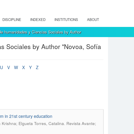
DISCIPLINE
INDEXED
INSTITUTIONS
ABOUT
de humanidades y Ciencias Sociales by Author
s Sociales by Author "Novoa, Sofía
U
V
W
X
Y
Z
sm in 21st century education
.
Krishna; Elgueta Torres, Catalina
Revista Avante;