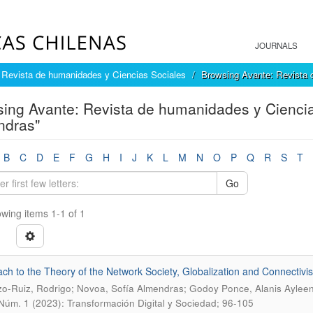
JOURNALS
 Revista de humanidades y Ciencias Sociales
Browsing Avante: Revista 
ing Avante: Revista de humanidades y Ciencia
ndras"
B
C
D
E
F
G
H
I
J
K
L
M
N
O
P
Q
R
S
T
Go
wing items 1-1 of 1
ch to the Theory of the Network Society, Globalization and Connectivi
o-Ruiz, Rodrigo; Novoa, Sofía Almendras; Godoy Ponce, Alanis Ayleen 
 Núm. 1 (2023): Transformación Digital y Sociedad; 96-105