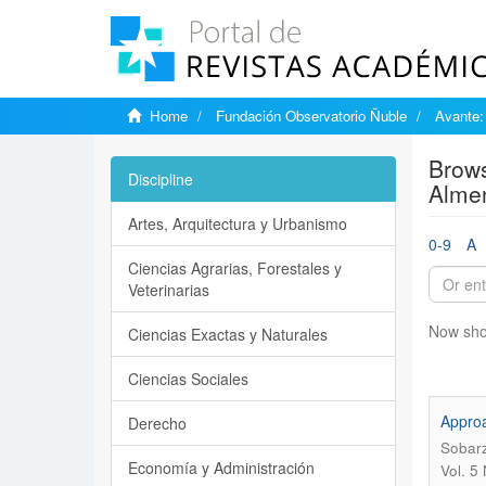
Home
Fundación Observatorio Ñuble
Avante:
Brows
Discipline
Alme
Artes, Arquitectura y Urbanismo
0-9
A
Ciencias Agrarias, Forestales y
Veterinarias
Now sho
Ciencias Exactas y Naturales
Ciencias Sociales
Approa
Derecho
Sobarz
Economía y Administración
Vol. 5