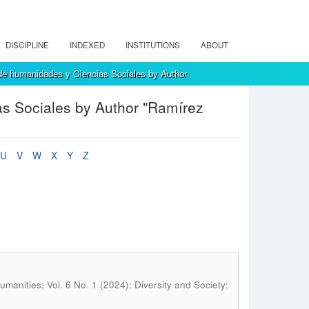
DISCIPLINE
INDEXED
INSTITUTIONS
ABOUT
de humanidades y Ciencias Sociales by Author
s Sociales by Author "Ramírez
U
V
W
X
Y
Z
manities; Vol. 6 No. 1 (2024): Diversity and Society: