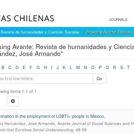
JOURNALS
 Revista de humanidades y Ciencias Sociales
Browsing Avante: Revista 
ing Avante: Revista de humanidades y Ciencia
ández, José Armando"
B
C
D
E
F
G
H
I
J
K
L
M
N
O
P
Q
R
S
T
Go
wing items 1-1 of 1
mination in the employment of LGBTI+ people in México.
.
ez Hernández, José Armando
Avante Journal of Social Sciences and Hu
ch that Enriches Social Understanding; 49-58