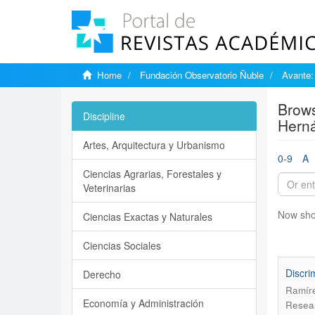
Home
Fundación Observatorio Ñuble
Avante:
Brows
Discipline
Hern
Artes, Arquitectura y Urbanismo
0-9
A
Ciencias Agrarias, Forestales y
Veterinarias
Now sho
Ciencias Exactas y Naturales
Ciencias Sociales
Discri
Derecho
Ramír
Economía y Administración
Resear