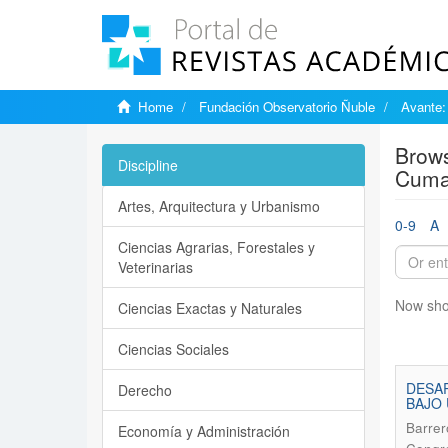
Home
Fundación Observatorio Ñuble
Avante:
Brows
Discipline
Cuma
Artes, Arquitectura y Urbanismo
0-9
A
Ciencias Agrarias, Forestales y
Veterinarias
Now sho
Ciencias Exactas y Naturales
Ciencias Sociales
DESAR
Derecho
BAJO 
Barrer
Economía y Administración