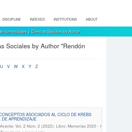
DISCIPLINE
INDEXED
INSTITUTIONS
ABOUT
de humanidades y Ciencias Sociales by Author
as Sociales by Author "Rendón
U
V
W
X
Y
Z
 CONCEPTOS ASOCIADOS AL CICLO DE KREBS
L DE APRENDIZAJE
Avante; Vol. 2 Núm. 2 (2022): Libro; Memorias 2020 - I