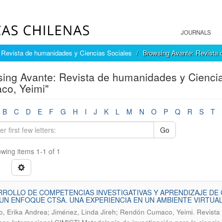
JOURNALS
 Revista de humanidades y Ciencias Sociales
Browsing Avante: Revista 
ing Avante: Revista de humanidades y Cienci
co, Yeimi"
B
C
D
E
F
G
H
I
J
K
L
M
N
O
P
Q
R
S
T
Go
wing items 1-1 of 1
ROLLO DE COMPETENCIAS INVESTIGATIVAS Y APRENDIZAJE DE
UN ENFOQUE CTSA. UNA EXPERIENCIA EN UN AMBIENTE VIRTUA
.
o, Erika Andrea; Jiménez, Linda Jireh; Rendón Cumaco, Yeimi
Revista 