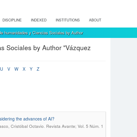
DISCIPLINE
INDEXED
INSTITUTIONS
ABOUT
de humanidades y Ciencias Sociales by Author
s Sociales by Author "Vázquez
U
V
W
X
Y
Z
sidering the advances of AI?
.
asco, Cristóbal Octavio
Revista Avante; Vol. 5 Núm. 1