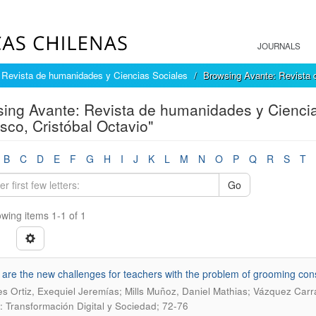
JOURNALS
 Revista de humanidades y Ciencias Sociales
Browsing Avante: Revista 
ing Avante: Revista de humanidades y Ciencia
sco, Cristóbal Octavio"
B
C
D
E
F
G
H
I
J
K
L
M
N
O
P
Q
R
S
T
Go
wing items 1-1 of 1
are the new challenges for teachers with the problem of grooming con
s Ortiz, Exequiel Jeremías; Mills Muñoz, Daniel Mathias; Vázquez Carr
: Transformación Digital y Sociedad; 72-76