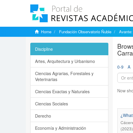
Home
Fundación Observatorio Ñuble
Avante:
Brows
Discipline
Carra
Artes, Arquitectura y Urbanismo
0-9
A
Ciencias Agrarias, Forestales y
Veterinarias
Now sho
Ciencias Exactas y Naturales
Ciencias Sociales
¿What 
Derecho
Cácere
Economía y Administración
(2023)