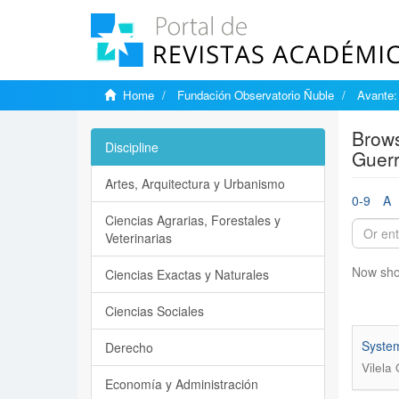
Home
Fundación Observatorio Ñuble
Avante:
Brows
Discipline
Guerr
Artes, Arquitectura y Urbanismo
0-9
A
Ciencias Agrarias, Forestales y
Veterinarias
Now sho
Ciencias Exactas y Naturales
Ciencias Sociales
System
Derecho
Vilela
Economía y Administración