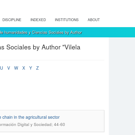
DISCIPLINE
INDEXED
INSTITUTIONS
ABOUT
de humanidades y Ciencias Sociales by Author
 Sociales by Author "Vilela
U
V
W
X
Y
Z
 chain in the agricultural sector
ormación Digital y Sociedad; 44-60