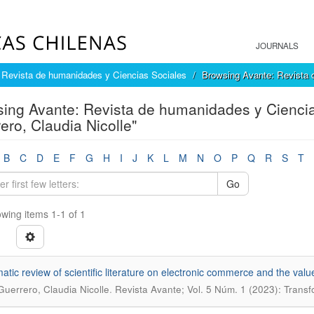
JOURNALS
 Revista de humanidades y Ciencias Sociales
Browsing Avante: Revista 
ing Avante: Revista de humanidades y Ciencias
ero, Claudia Nicolle"
B
C
D
E
F
G
H
I
J
K
L
M
N
O
P
Q
R
S
T
Go
wing items 1-1 of 1
atic review of scientific literature on electronic commerce and the value
.
 Guerrero, Claudia Nicolle
Revista Avante; Vol. 5 Núm. 1 (2023): Transf