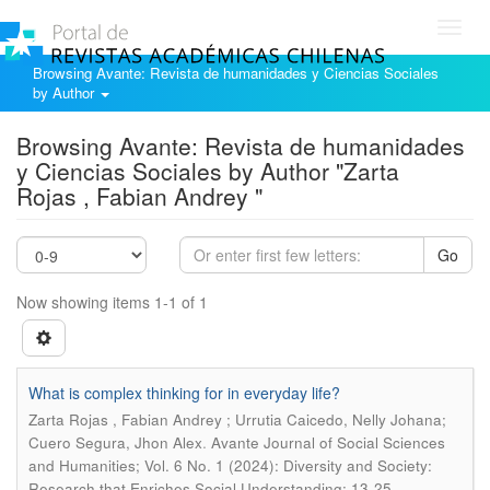
Toggl
navig
Browsing Avante: Revista de humanidades y Ciencias Sociales
by Author
Browsing Avante: Revista de humanidades
y Ciencias Sociales by Author "Zarta
Rojas , Fabian Andrey "
Go
Now showing items 1-1 of 1
What is complex thinking for in everyday life?
Zarta Rojas , Fabian Andrey ; Urrutia Caicedo, Nelly Johana;
.
Cuero Segura, Jhon Alex
Avante Journal of Social Sciences
and Humanities; Vol. 6 No. 1 (2024): Diversity and Society:
Research that Enriches Social Understanding; 13-25