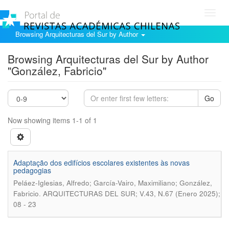
Toggl
navig
Browsing Arquitecturas del Sur by Author
Browsing Arquitecturas del Sur by Author
"González, Fabricio"
Go
Now showing items 1-1 of 1
Adaptação dos edifícios escolares existentes às novas
pedagogias
Peláez-Iglesias, Alfredo; García-Vairo, Maximiliano; González,
.
Fabricio
ARQUITECTURAS DEL SUR; V.43, N.67 (Enero 2025);
08 - 23