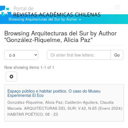
Toggl
navig
Browsing Arquitecturas del Sur by Author
Browsing Arquitecturas del Sur by Author
"González-Riquelme, Alicia Paz"
Go
Now showing items 1-1 of 1
Espaço público e habitar poético. O caso do Museu
Experimental El Eco
González-Riquelme, Alicia Paz; Calderón-Aguilera, Claudia
.
Marcela
ARQUITECTURAS DEL SUR; V.42, N.65 (Enero 2024):
HABITAR POÉTICO; 08 - 23