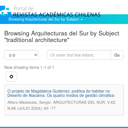
Toggl
navig
Browsing Arquitecturas del Sur by Subject
Browsing Arquitecturas del Sur by Subject
"traditional architecture"
Go
Now showing items 1-1 of 1
O projeto de Magdalena Gutiérrez: poética do habitar no
Deserto de Atacama. Os quatro modos de gestão climática
.
Alfaro-Malatesta, Sergio
ARQUITECTURAS DEL SUR; V.42,
N.66 (JULIO 2024); 60 -77