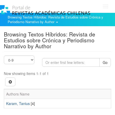
Toggl
navig
Browsing Textos Híbridos: Revista de Estudios sobre Crónica y
Periodismo Narrativo by Author
Browsing Textos Híbridos: Revista de
Estudios sobre Crónica y Periodismo
Narrativo by Author
Go
Now showing items 1-1 of 1
Authors Name
Karam, Tanius
[4]