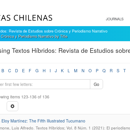
JOURNALS
idos: Revista de Estudios sobre Crónica y Periodismo Narrativo
Crónica y Periodismo Narrativo by Title
ing Textos Híbridos: Revista de Estudios sobr
B
C
D
E
F
G
H
I
J
K
L
M
N
O
P
Q
R
S
T
Go
wing items 123-136 of 136
Eloy Martínez: The Fifth Illustrated Tucumano
.
imone, Luis Alfredo
Textos Híbridos; Vol. 8 Núm. 1 (2021): El periodism