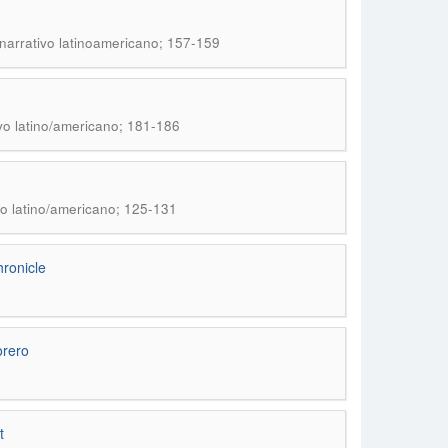
 narrativo latinoamericano; 157-159
ivo latino/americano; 181-186
vo latino/americano; 125-131
ronicle
orero
t