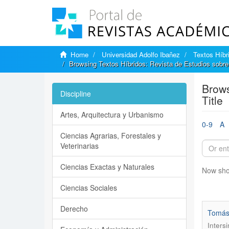
Home
Universidad Adolfo Ibañez
Textos Híbr
Browsing Textos Híbridos: Revista de Estudios sobre 
Brows
Discipline
Title
Artes, Arquitectura y Urbanismo
0-9
A
Ciencias Agrarias, Forestales y
Veterinarias
Ciencias Exactas y Naturales
Now sho
Ciencias Sociales
Derecho
Tomás 
Inters