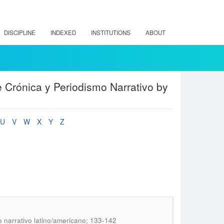
DISCIPLINE
INDEXED
INSTITUTIONS
ABOUT
e Crónica y Periodismo Narrativo by
U
V
W
X
Y
Z
o narrativo latino/americano; 133-142