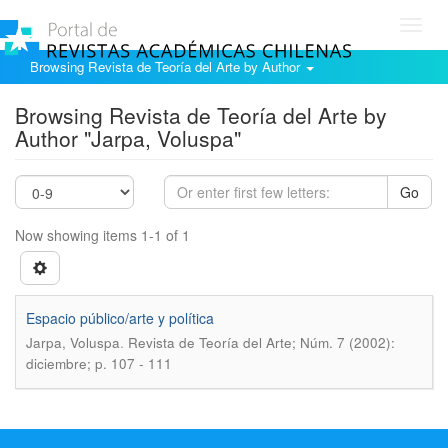
Toggl
navig
Browsing Revista de Teoría del Arte by Author
Browsing Revista de Teoría del Arte by
Author "Jarpa, Voluspa"
Go
Now showing items 1-1 of 1
Espacio público/arte y política
.
Jarpa, Voluspa
Revista de Teoría del Arte; Núm. 7 (2002):
diciembre; p. 107 - 111