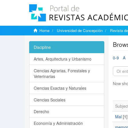
Home
Universidad de Concepción
Revista d
Brow
Discipline
0-9
A
Artes, Arquitectura y Urbanismo
Ciencias Agrarias, Forestales y
Veterinarias
Now sho
Ciencias Exactas y Naturales
Ciencias Sociales
Subjec
Derecho
Mal
[1]
Economía y Administración
memor