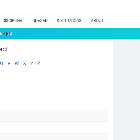
DISCIPLINE
INDEXED
INSTITUTIONS
ABOUT
ubject
ect
U
V
W
X
Y
Z