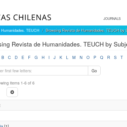
JOURNALS
e Humanidades. TEUCH
Browsing Revista de Humanidades. TEUCH by S
sing Revista de Humanidades. TEUCH by Subj
B
C
D
E
F
G
H
I
J
K
L
M
N
O
P
Q
R
S
T
Go
wing items 1-6 of 6
t
ia
[1]