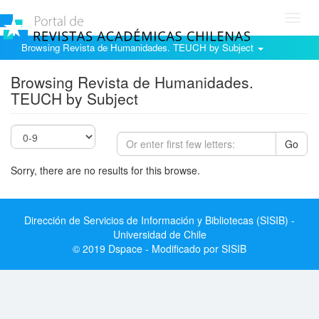
Toggl
navig
Browsing Revista de Humanidades. TEUCH by Subject
Browsing Revista de Humanidades.
TEUCH by Subject
Go
Sorry, there are no results for this browse.
Dirección de Servicios de Información y Bibliotecas (SISIB) -
Universidad de Chile
© 2019 Dspace - Modificado por SISIB