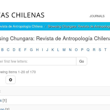
JOURNALS
vista de Antropología Chilena
Browsing Chungara: Revista de Antropologí
ing Chungara: Revista de Antropología Chilen
B
C
D
E
F
G
H
I
J
K
L
M
N
O
P
Q
R
S
T
Go
wing items 1-20 of 170
t
s
[1]
zgo
[1]