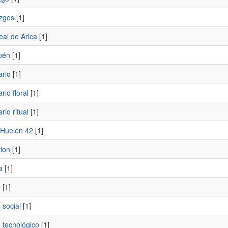
zgos
[1]
eal de Arica
[1]
uén
[1]
ario
[1]
rio floral
[1]
rio ritual
[1]
 Huelén 42
[1]
tion
[1]
a
[1]
o
[1]
 social
[1]
 tecnológico
[1]