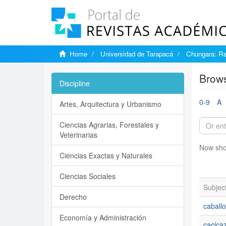
Home
Universidad de Tarapacá
Chungara: Re
Brows
Discipline
0-9
A
Artes, Arquitectura y Urbanismo
Ciencias Agrarias, Forestales y
Veterinarias
Now sho
Ciencias Exactas y Naturales
Ciencias Sociales
Subjec
Derecho
caballo
Economía y Administración
cacica