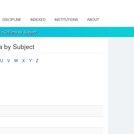
DISCIPLINE
INDEXED
INSTITUTIONS
ABOUT
a Chilena by Subject
a by Subject
U
V
W
X
Y
Z