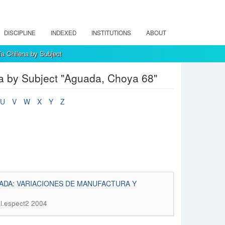
DISCIPLINE
INDEXED
INSTITUTIONS
ABOUT
a Chilena by Subject
a by Subject "Aguada, Choya 68"
U
V
W
X
Y
Z
ADA: VARIACIONES DE MANUFACTURA Y
pl.espect2 2004