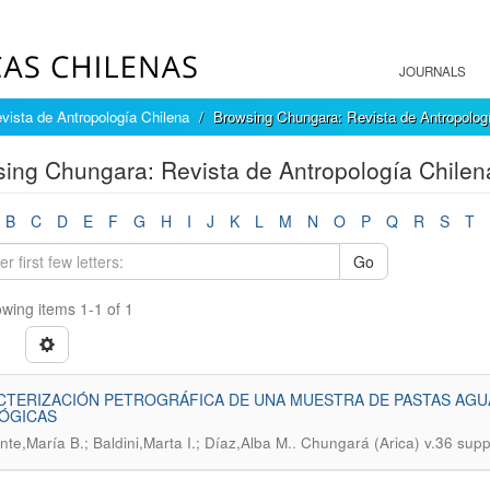
JOURNALS
vista de Antropología Chilena
Browsing Chungara: Revista de Antropologí
ing Chungara: Revista de Antropología Chilen
B
C
D
E
F
G
H
I
J
K
L
M
N
O
P
Q
R
S
T
Go
wing items 1-1 of 1
TERIZACIÓN PETROGRÁFICA DE UNA MUESTRA DE PASTAS AGU
LÓGICAS
.
te,María B.; Baldini,Marta I.; Díaz,Alba M.
Chungará (Arica) v.36 sup