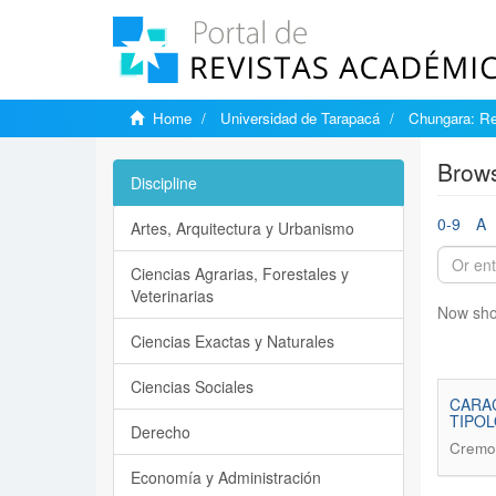
Home
Universidad de Tarapacá
Chungara: Re
Brows
Discipline
0-9
A
Artes, Arquitectura y Urbanismo
Ciencias Agrarias, Forestales y
Veterinarias
Now sho
Ciencias Exactas y Naturales
Ciencias Sociales
CARAC
TIPO
Derecho
Cremon
Economía y Administración