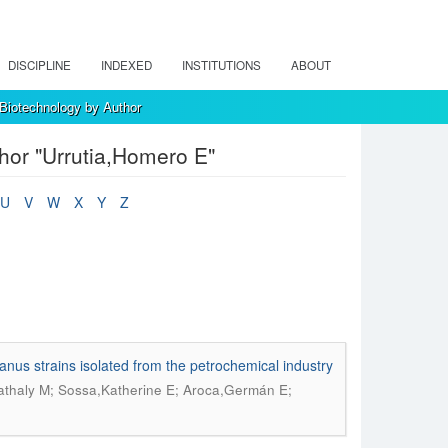
DISCIPLINE
INDEXED
INSTITUTIONS
ABOUT
 Biotechnology by Author
hor "Urrutia,Homero E"
U
V
W
X
Y
Z
anus strains isolated from the petrochemical industry
athaly M; Sossa,Katherine E; Aroca,Germán E;