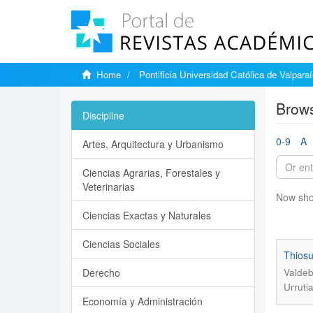
Home
Pontificia Universidad Católica de Valpara
Brows
Discipline
0-9
A
Artes, Arquitectura y Urbanismo
Ciencias Agrarias, Forestales y
Veterinarias
Now sho
Ciencias Exactas y Naturales
Ciencias Sociales
Thiosu
Derecho
Valdeb
Urruti
Economía y Administración