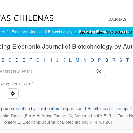
JOURNALS
íso
Electronic Journal of Biotechnology
Browsing Electronic Journal of
ing Electronic Journal of Biotechnology by Aut
B
C
D
E
F
G
H
I
J
K
L
M
N
O
P
Q
R
S
T
Go
wing items 1-1 of 1
lphate oxidation by Thiobacillus thioparus and Halothiobacillus neapolit
enito-Rolack,Emky H; Araya,Tamara C; Abarzua,Leslie E; Ruiz-Tagle,N
.
a,Homero E
Electronic Journal of Biotechnology v.14 n.1 2011