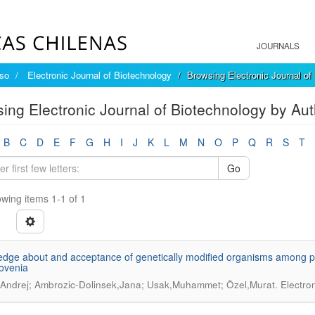
JOURNALS
íso
Electronic Journal of Biotechnology
Browsing Electronic Journal of
ing Electronic Journal of Biotechnology by A
B
C
D
E
F
G
H
I
J
K
L
M
N
O
P
Q
R
S
T
Go
wing items 1-1 of 1
dge about and acceptance of genetically modified organisms among pr
ovenia
.
Andrej; Ambrozic-Dolinsek,Jana; Usak,Muhammet; Özel,Murat
Electro