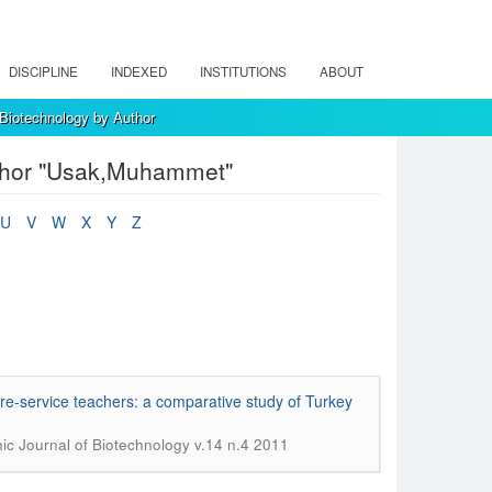
DISCIPLINE
INDEXED
INSTITUTIONS
ABOUT
 Biotechnology by Author
uthor "Usak,Muhammet"
U
V
W
X
Y
Z
e-service teachers: a comparative study of Turkey
nic Journal of Biotechnology v.14 n.4 2011