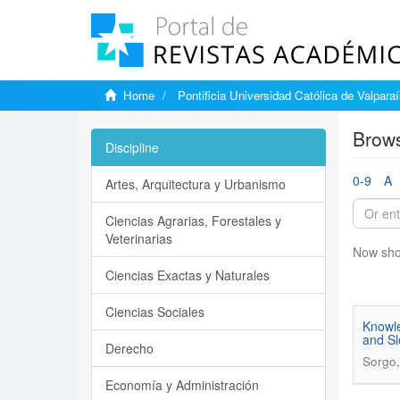
Home
Pontificia Universidad Católica de Valpara
Brows
Discipline
0-9
A
Artes, Arquitectura y Urbanismo
Ciencias Agrarias, Forestales y
Veterinarias
Now sho
Ciencias Exactas y Naturales
Ciencias Sociales
Knowle
and Sl
Derecho
Sorgo,
Economía y Administración