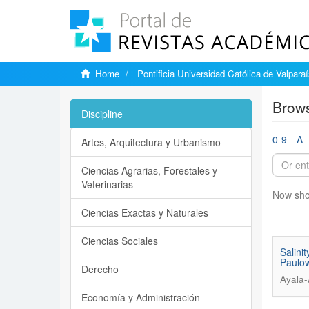
Home
Pontificia Universidad Católica de Valpara
Brows
Discipline
0-9
A
Artes, Arquitectura y Urbanismo
Ciencias Agrarias, Forestales y
Veterinarias
Now sho
Ciencias Exactas y Naturales
Ciencias Sociales
Salini
Paulow
Derecho
Ayala-
Economía y Administración