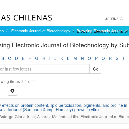
JOURNALS
íso
Electronic Journal of Biotechnology
Browsing Electronic Journal of
ing Electronic Journal of Biotechnology by Sub
B
C
D
E
F
G
H
I
J
K
L
M
N
O
P
Q
R
S
T
Go
wing items 1-1 of 1
ty effects on protein content, lipid peroxidation, pigments, and proline 
nia fortunei (Seemann &amp; Hemsley) grown in vitro
.
Astorga,Gloria Irma; Alcaraz-Meléndez,Lilia
Electronic Journal of Biot