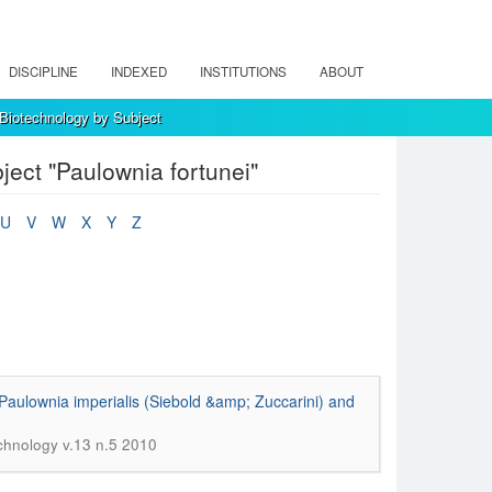
DISCIPLINE
INDEXED
INSTITUTIONS
ABOUT
 Biotechnology by Subject
ject "Paulownia fortunei"
U
V
W
X
Y
Z
in Paulownia imperialis (Siebold &amp; Zuccarini) and
echnology v.13 n.5 2010