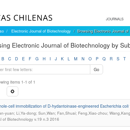
JOURNALS
íso
Electronic Journal of Biotechnology
Browsing Electronic Journal of
ing Electronic Journal of Biotechnology by Su
B
C
D
E
F
G
H
I
J
K
L
M
N
O
P
Q
R
S
T
Go
wing items 1-1 of 1
ole-cell immobilization of D-hydantoinase-engineered Escherichia col
an-yuan; Li,Ya-dong; Sun,Wan; Fan,Shuai; Feng,Xiao-zhou; Wang,Kan
l of Biotechnology v.19 n.3 2016