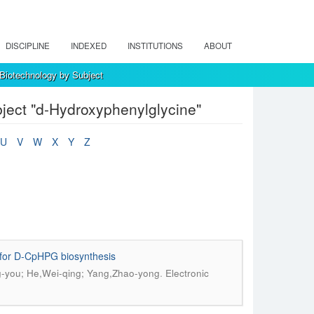
DISCIPLINE
INDEXED
INSTITUTIONS
ABOUT
 Biotechnology by Subject
bject "d-Hydroxyphenylglycine"
U
V
W
X
Y
Z
i for D-CpHPG biosynthesis
.
g-you; He,Wei-qing; Yang,Zhao-yong
Electronic