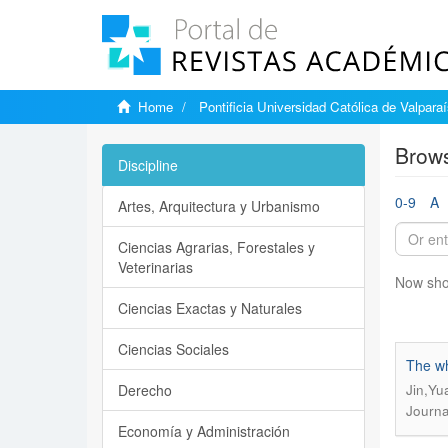
Home
Pontificia Universidad Católica de Valpara
Brows
Discipline
0-9
A
Artes, Arquitectura y Urbanismo
Ciencias Agrarias, Forestales y
Veterinarias
Now sho
Ciencias Exactas y Naturales
Ciencias Sociales
The wh
Derecho
Jin,Yu
Journa
Economía y Administración