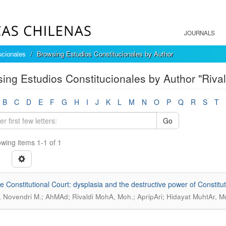
JOURNALS
ucionales
Browsing Estudios Constitucionales by Author
ing Estudios Constitucionales by Author "Riva
B
C
D
E
F
G
H
I
J
K
L
M
N
O
P
Q
R
S
T
Go
wing items 1-1 of 1
e Constitutional Court: dysplasia and the destructive power of Constitut
, Novendri M.; AhMAd; Rivaldi MohA, Moh.; ApripAri; Hidayat MuhtAr, M