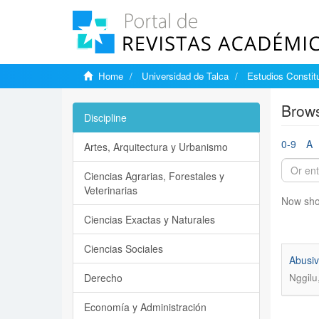
Home
Universidad de Talca
Estudios Constit
Brows
Discipline
0-9
A
Artes, Arquitectura y Urbanismo
Ciencias Agrarias, Forestales y
Veterinarias
Now sho
Ciencias Exactas y Naturales
Ciencias Sociales
Abusiv
Derecho
Nggilu
Economía y Administración