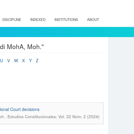
DISCIPLINE
INDEXED
INSTITUTIONS
ABOUT
ldi MohA, Moh."
U
V
W
X
Y
Z
ional Court decisions
.
oh.
Estudios Constitucionales; Vol. 22 Núm. 2 (2024)